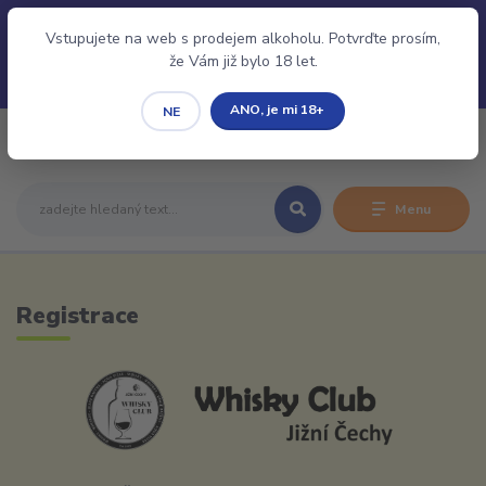
Pro evidenci Vaší Rezervace/Objednávky je nutné se
Přihlásit/Registrovat.
Vstupujete na web s prodejem alkoholu. Potvrďte prosím,
že Vám již bylo 18 let.
ANO, je mi 18+
NE
0
0,00 CZK
Menu
Registrace