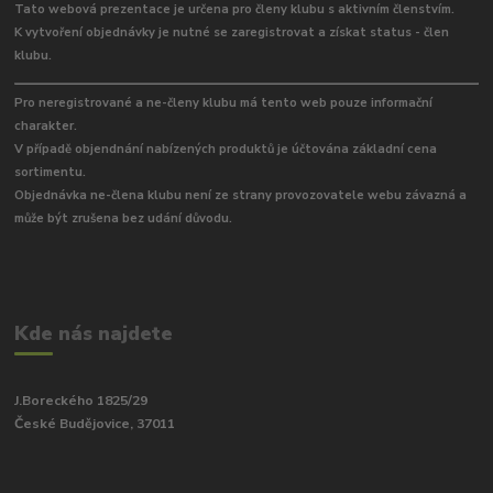
Tato webová prezentace je určena pro členy klubu s aktivním členstvím.
K vytvoření objednávky je nutné se zaregistrovat a získat status - člen
klubu.
Pro neregistrované a ne-členy klubu má tento web pouze informační
charakter.
V případě objendnání nabízených produktů je účtována základní cena
sortimentu.
Objednávka ne-člena klubu není ze strany provozovatele webu závazná a
může být zrušena bez udání důvodu.
Kde nás najdete
J.Boreckého 1825/29
České Budějovice, 37011