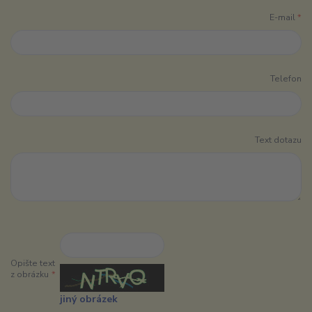
E-mail
*
Telefon
Text dotazu
Opište text
z obrázku
*
jiný obrázek