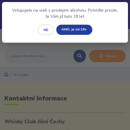
Pro evidenci Vaší Rezervace/Objednávky je nutné se
Přihlásit/Registrovat.
Vstupujete na web s prodejem alkoholu. Potvrďte prosím,
že Vám již bylo 18 let.
ANO, je mi 18+
NE
0
0,00 CZK
Menu
Kontakty
Kontaktní informace
Whisky Club Jižní Čechy