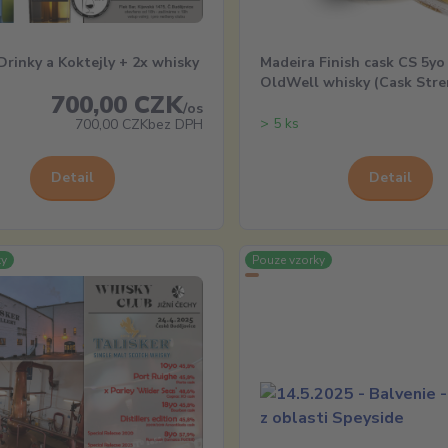
rinky a Koktejly + 2x whisky
Madeira Finish cask CS 5yo 
OldWell whisky (Cask Stre
700,00 CZK
/
os
> 5 ks
700,00 CZK
bez DPH
Detail
Detail
ky
Pouze vzorky