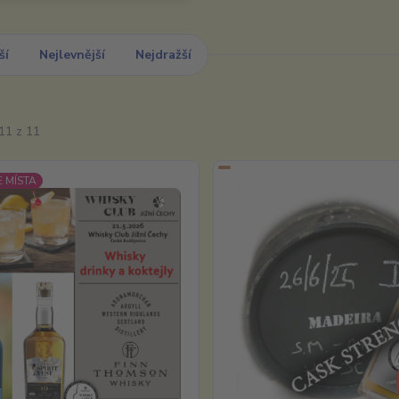
ší
Nejlevnější
Nejdražší
11 z 11
 MÍSTA