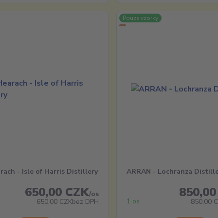
Pouze vzorky
ach - Isle of Harris Distillery
ARRAN - Lochranza Distill
650,00 CZK
850,00
/
os
1 os
650,00 CZK
bez DPH
850,00 