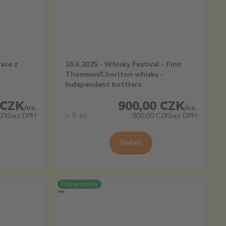
race z
18.6.2025 - Whisky Festival - Finn
Thomson/Chorlton whisky -
Independent bottlers
 CZK
900,00 CZK
/
os.
/
os.
> 5 os.
CZK
bez DPH
900,00 CZK
bez DPH
Detail
Pouze vzorky