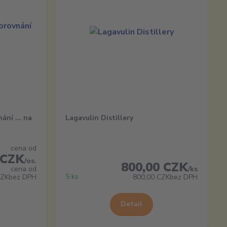
ání ... na
Lagavulin Distillery
cena od
 CZK
/
os.
800,00 CZK
cena od
/
ks
5 ks
CZK
bez DPH
800,00 CZK
bez DPH
Detail