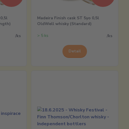
0,5l
Madeira Finish cask ST 5yo 0,5l
ngth)
OldWell whisky (Standard)
> 5 ks
/
ks
/
ks
Detail