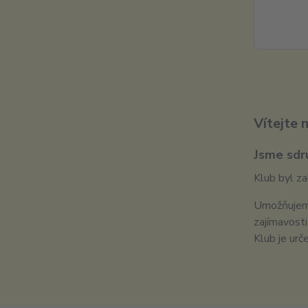
Vítejte 
Jsme sdr
Klub byl za
Umožňujeme
zajímavosti
Klub je urč