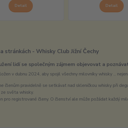
Detail
Detail
na stránkách - Whisky Club Jižní Čechy
užení lidí se společným zájmem objevovat a poznávat
ložen v dubnu 2024, aby spojil všechny milovníky whisky ... nejen z
 členům pravidelně se setkávat nad skleničkou whisky při degus
 ze světa whisky.
en pro registrované členy. O členství ale může požádat každý mil