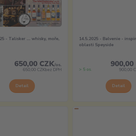
25 - Talisker ... whisky, moře,
14.5.2025 - Balvenie - inspi
oblasti Speyside
650,00 CZK
900,00
/
os.
> 5 os.
650,00 CZK
bez DPH
900,00 
Detail
Detail