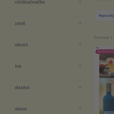
výrobce/značka
Nejnověj
země
Zobrazuji 1-
oblast
REZERVACE
typ
alkohol
objem