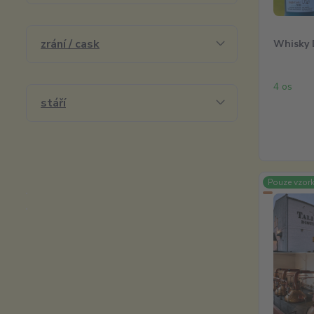
zrání / cask
Whisky D
4 os
stáří
Pouze vzor