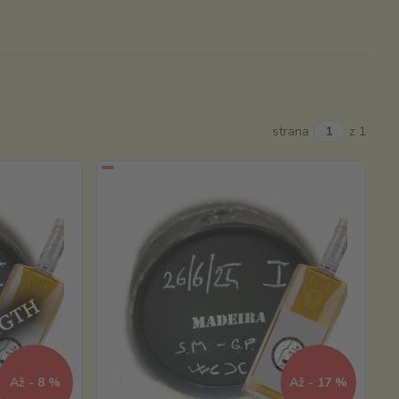
strana
z 1
Až - 8 %
Až - 17 %