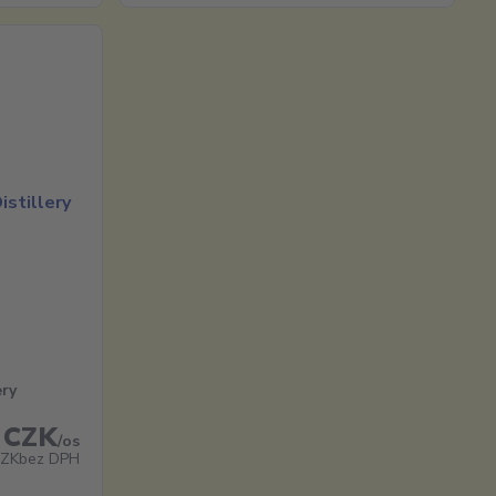
ery
 CZK
/
os
CZK
bez DPH