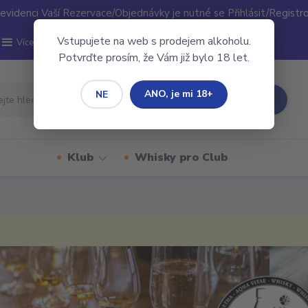
evidenci Vaší Rezervace/Objednávky je nutné se Přihlásit/Registr
Vstupujete na web s prodejem alkoholu.
Více
Potvrďte prosím, že Vám již bylo 18 let.
ANO, je mi 18+
NE
Hledat
Klub
Whisky pro Club