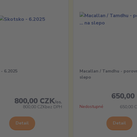
- 6.2025
Macallan / Tamdhu - porovn
slepo
650,00
800,00 CZK
/
os.
Nedostupné
800,00 CZK
bez DPH
650,00 
Detail
Detail