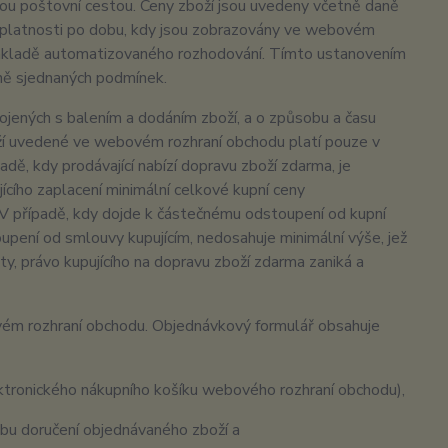
lou poštovní cestou. Ceny zboží jsou uvedeny včetně daně
 v platnosti po dobu, kdy jsou zobrazovány ve webovém
 základě automatizovaného rozhodování. Tímto ustanovením
lně sjednaných podmínek.
jených s balením a dodáním zboží, a o způsobu a času
oží uvedené ve webovém rozhraní obchodu platí pouze v
adě, kdy prodávající nabízí dopravu zboží zdarma, je
cího zaplacení minimální celkové kupní ceny
V případě, kdy dojde k částečnému odstoupení od kupní
upení od smlouvy kupujícím, nedosahuje minimální výše, jež
y, právo kupujícího na dopravu zboží zdarma zaniká a
ovém rozhraní obchodu. Objednávkový formulář obsahuje
ktronického nákupního košíku webového rozhraní obchodu),
u doručení objednávaného zboží a