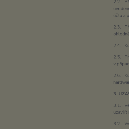
2.2. Př
uvedené
účtu a 
2.3. Př
ohledně
2.4. Ku
2.5. Pr
v přípa
2.6. Ku
hardwar
3. UZ
3.1. Ve
uzavřít
3.2. We