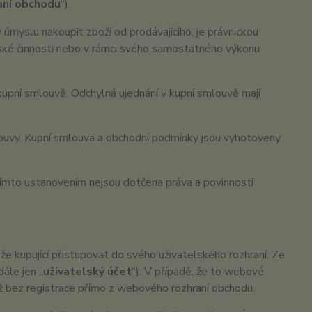
aní obchodu
“).
úmyslu nakoupit zboží od prodávajícího, je právnickou
elské činnosti nebo v rámci svého samostatného výkonu
upní smlouvě. Odchylná ujednání v kupní smlouvě mají
ouvy. Kupní smlouva a obchodní podmínky jsou vyhotoveny
Tímto ustanovením nejsou dotčena práva a povinnosti
e kupující přistupovat do svého uživatelského rozhraní. Ze
ále jen „
uživatelský účet
“). V případě, že to webové
éž bez registrace přímo z webového rozhraní obchodu.