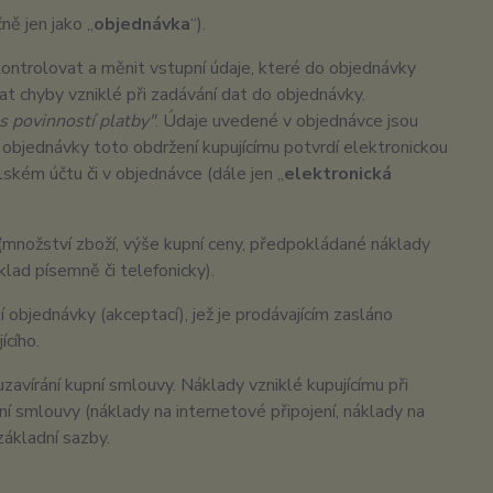
ě jen jako „
objednávka
“).
ontrolovat a měnit vstupní údaje, které do objednávky
ovat chyby vzniklé při zadávání dat do objednávky.
s povinností platby"
. Údaje uvedené v objednávce jsou
 objednávky toto obdržení kupujícímu potvrdí elektronickou
lském účtu či v objednávce (dále jen „
elektronická
 (množství zboží, výše kupní ceny, předpokládané náklady
lad písemně či telefonicky).
í objednávky (akceptací), jež je prodávajícím zasláno
ícího.
uzavírání kupní smlouvy. Náklady vzniklé kupujícímu při
ní smlouvy (náklady na internetové připojení, náklady na
 základní sazby.