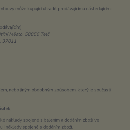
louvy může kupující uhradit prodávajícímu následujícími
odávajícím)
itřní Město, 58856 Telč
, 37011
m, nebo jiným obdobným způsobem, který je součástí
silek;
také náklady spojené s balením a dodáním zboží ve
ou i náklady spojené s dodáním zboží.