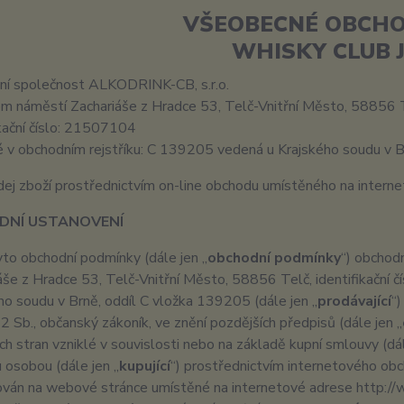
VŠEOBECNÉ OBCHO
WHISKY CLUB J
ní společnost ALKODRINK-CB, s.r.o.
em náměstí Zachariáše z Hradce 53, Telč-Vnitřní Město, 58856 
ikační číslo: 21507104
é v obchodním rejstříku: C 139205 vedená u Krajského soud
dej zboží prostřednictvím on-line obchodu umístěného na inter
ODNÍ USTANOVENÍ
to obchodní podmínky (dále jen „
obchodní podmínky
“) obchod
áše z Hradce 53, Telč-Vnitřní Město, 58856 Telč, identifikační
ho soudu v Brně, oddíl C vložka 139205 (dále jen „
prodávající
“
 Sb., občanský zákoník, ve znění pozdějších předpisů (dále jen „
ch stran vzniklé v souvislosti nebo na základě kupní smlouvy (dál
u osobou (dále jen „
kupující
“) prostřednictvím internetového obc
ván na webové stránce umístěné na internetové adrese http://whi