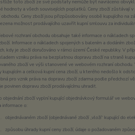
jestliže toto zboží ze své podstaty nemůže být navráceno obvyk
né hodnoty a všech souvisejících poplatků. Ceny zboží zůstávají
í obchodu. Ceny zboží jsou přizpůsobovány osobě kupujícího na
ezena možnost prodávajícího uzavřít kupní smlouvu za individuá
bové rozhraní obchodu obsahuje také informace o nákladech spo
zboží. Informace o nákladech spojených s balením a dodáním zb
ch, kdy je zboží doručováno v rámci území České republiky. V příp
ladem vzniku práva na bezplatnou dopravu zboží na straně kupují
vaného zboží ve výši stanovené ve webovém rozhraní obchodu. 
 kupujícím a celková kupní cena zboží, u kterého nedošlo k odsto
ebná pro vznik práva na dopravu zboží zdarma podle předchozí vět
í je povinen dopravu zboží prodávajícímu uhradit.
 objednání zboží vyplní kupující objednávkový formulář ve web
 informace o:
objednávaném zboží (objednávané zboží „vloží“ kupující do ele
způsobu úhrady kupní ceny zboží, údaje o požadovaném způsob