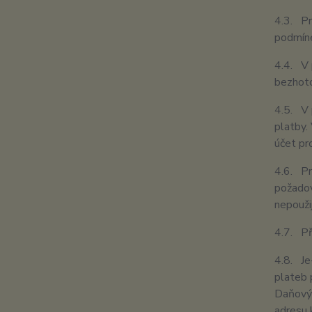
4.3. Pr
podmíne
4.4. V 
bezhoto
4.5. V 
platby.
účet pro
4.6. Pr
požadov
nepouži
4.7. Př
4.8. Je
plateb 
Daňový 
adresu k