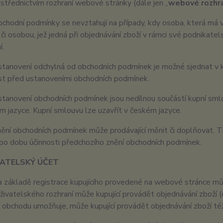
ostřednictvím rozhraní webové stránky (dále jen „
webové rozhr
chodní podmínky se nevztahují na případy, kdy osoba, která má v 
či osobou, jež jedná při objednávání zboží v rámci své podnikat
í.
tanovení odchylná od obchodních podmínek je možné sjednat v k
t před ustanoveními obchodních podmínek.
tanovení obchodních podmínek jsou nedílnou součástí kupní sml
m jazyce. Kupní smlouvu lze uzavřít v českém jazyce.
ění obchodních podmínek může prodávající měnit či doplňovat. 
 po dobu účinnosti předchozího znění obchodních podmínek.
IVATELSKÝ ÚČET
 základě registrace kupujícího provedené na webové stránce můž
živatelského rozhraní může kupující provádět objednávání zboží (d
í obchodu umožňuje, může kupující provádět objednávání zboží t