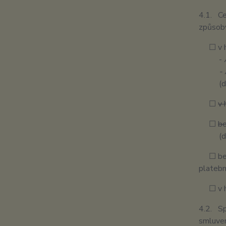
4.1. Ce
způsob
☐ v hot
-
- Alko
(d
☐
v 
☐
be
(d
☐ bezh
plateb
☐ v hot
4.2. Sp
smluven