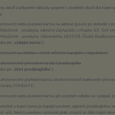
nu zboží a případné náklady spojené s dodáním zboží dle kupní sm
y:
ovosti nebo platební kartou na adrese (pouze po dohodě s pr
AlkoDrink - prodejna, náměstí Zachariáše z Hradce 53, Telč-Vn
Drink - prodejna, J.Boreckého 1825/29, České Budějovice
ále jen „
výdejní místo
“);
hotovosti na dobírku v místě určeném kupujícím v objednávce
;
zhotovostně převodem na účet prodávajícího
ále jen „
účet prodávajícího
“);
otovostně platební kartou, bezhotovostně bankovním převode
ní brány COMGATE ;
ovosti nebo platební kartou při osobním odběru ve výdejně zá
olečně s kupní cenou je kupující povinen zaplatit prodávajícímu 
é výši. Není-li uvedeno výslovně jinak, rozumí se dále kupní cen