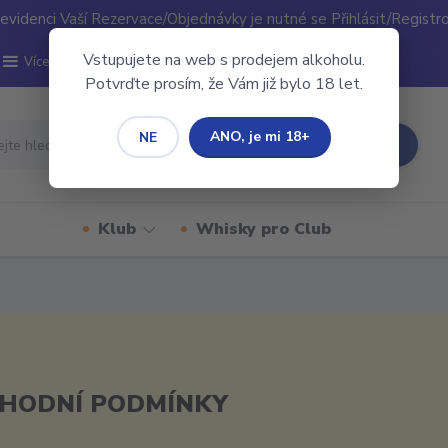
evidenci Vaší Rezervace/Objednávky je nutné se Přihlásit/Registr
Vstupujete na web s prodejem alkoholu.
Více
Potvrďte prosím, že Vám již bylo 18 let.
ANO, je mi 18+
NE
Hledat
Klub
Whisky pro Club
HODNÍ PODMÍNKY