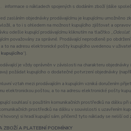
informace o nákladech spojených s dodáním zboží (dále společn
ed zasláním objednávky prodávajícímu je kupujícímu umožněno zk
í vložil, a to i s ohledem na možnost kupujícího zjišťovat a oprav
vku odešle kupující prodávajícímu kliknutím na tlačítko „
Odeslat 
jícím považovány za správné. Prodávající neprodleně po obdržení
 a to na adresu elektronické pošty kupujícího uvedenou v uživate
 kupujícího
“).
odávající je vždy oprávněn v závislosti na charakteru objednávky
avu) požádat kupujícího o dodatečné potvrzení objednávky (napřík
luvní vztah mezi prodávajícím a kupujícím vzniká doručením přijet
ímu elektronickou poštou, a to na adresu elektronické pošty kupuj
pující souhlasí s použitím komunikačních prostředků na dálku při 
 komunikačních prostředků na dálku v souvislosti s uzavřením kup
í hovory) si hradí kupující sám, přičemž tyto náklady se neliší od
NA ZBOŽÍ A PLATEBNÍ PODMÍNKY