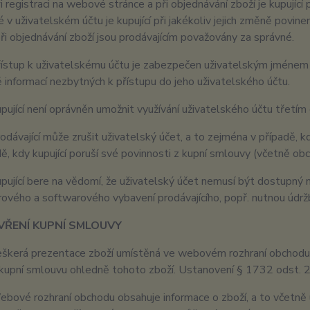
i registraci na webové stránce a při objednávání zboží je kupujíc
 v uživatelském účtu je kupující při jakékoliv jejich změně povin
při objednávání zboží jsou prodávajícím považovány za správné.
ístup k uživatelskému účtu je zabezpečen uživatelským jménem a
 informací nezbytných k přístupu do jeho uživatelského účtu.
pující není oprávněn umožnit využívání uživatelského účtu třetí
odávající může zrušit uživatelský účet, a to zejména v případě, kdy
dě, kdy kupující poruší své povinnosti z kupní smlouvy (včetně o
pující bere na vědomí, že uživatelský účet nemusí být dostupný 
ového a softwarového vybavení prodávajícího, popř. nutnou údr
AVŘENÍ KUPNÍ SMLOUVY
škerá prezentace zboží umístěná ve webovém rozhraní obchodu je 
 kupní smlouvu ohledně tohoto zboží. Ustanovení § 1732 odst. 2
bové rozhraní obchodu obsahuje informace o zboží, a to včetně u