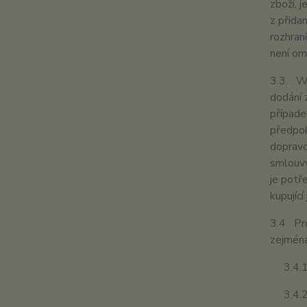
zboží, 
z přida
rozhran
není om
3.3. We
dodání 
případe
předpok
dopravo
smlouvy
je potř
kupujíc
3.4 Pro
zejména
3.4.1. 
3.4.2. 