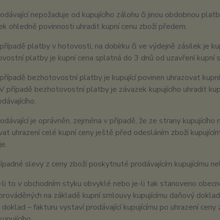
odávající nepožaduje od kupujícího zálohu či jinou obdobnou plat
k ohledně povinnosti uhradit kupní cenu zboží předem.
případě platby v hotovosti, na dobírku či ve výdejně zásilek je ku
vostní platby je kupní cena splatná do 3 dnů od uzavření kupní 
případě bezhotovostní platby je kupující povinen uhrazovat kupn
 V případě bezhotovostní platby je závazek kupujícího uhradit ku
dávajícího.
odávající je oprávněn, zejména v případě, že ze strany kupujícího
at uhrazení celé kupní ceny ještě před odesláním zboží kupujíc
je.
ípadné slevy z ceny zboží poskytnuté prodávajícím kupujícímu n
-li to v obchodním styku obvyklé nebo je-li tak stanoveno obecně
prováděných na základě kupní smlouvy kupujícímu daňový doklad –
doklad – fakturu vystaví prodávající kupujícímu po uhrazení ceny 
upujícího.