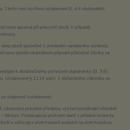
bu. Tímto není dotčeno ustanovení čl. 4.6 obchodních
pní cena splatná při převzetí zboží. V případě
smlouvy.
í cenu zboží společně s uvedením variabilního symbolu
pní cenu splněn okamžikem připsání příslušné částky na
 nedojde k dodatečnému potvrzení objednávky (čl. 3.6),
ímu. Ustanovení § 2119 odst. 1 občanského zákoníku se
elze vzájemně kombinovat.
 závaznými právními předpisy, vystaví prodávající ohledně
 fakturu. Prodávající je plátcem daně z přidané hodnoty.
zboží a zašle jej v elektronické podobě na elektronickou