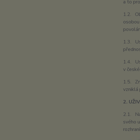
a to pr
1.2. Ob
osobou 
povolán
1.3. Us
přednos
1.4. Us
v české
1.5. Zn
vzniklá
2. UŽ
2.1. Na
svého u
rozhran