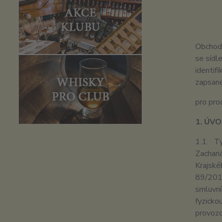
Obchod
se sídl
identif
zapsan
pro pro
1. ÚV
1.1. Ty
Zachari
Krajské
89/2012
smluvní
fyzicko
provozo