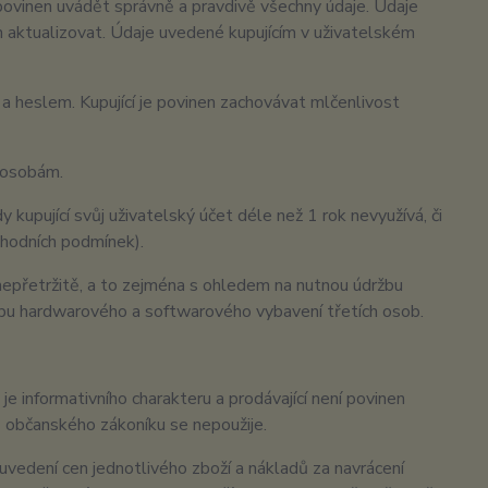
í povinen uvádět správně a pravdivě všechny údaje. Údaje
en aktualizovat. Údaje uvedené kupujícím v uživatelském
 heslem. Kupující je povinen zachovávat mlčenlivost
m osobám.
 kupující svůj uživatelský účet déle než 1 rok nevyužívá, či
bchodních podmínek).
nepřetržitě, a to zejména s ohledem na nutnou údržbu
žbu hardwarového a softwarového vybavení třetích osob.
informativního charakteru a prodávající není povinen
 občanského zákoníku se nepoužije.
vedení cen jednotlivého zboží a nákladů za navrácení