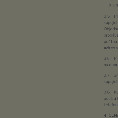
3.4.3. 
3.5. Př
kupujíc
Objedná
prodáva
poštou,
adresa
3.6. Pr
na dopr
3.7. Sm
kupujíc
3.8. Ku
použití
telefonn
4. CE