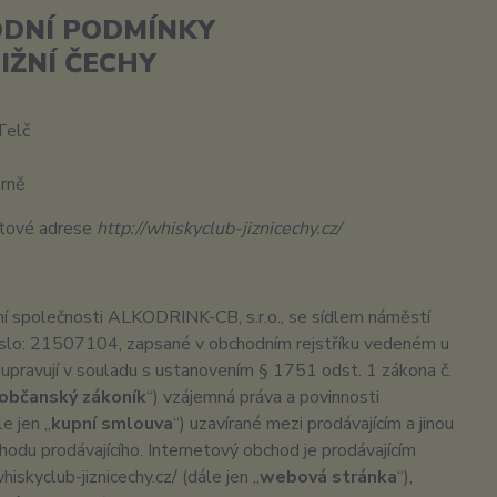
DNÍ PODMÍNKY
IŽNÍ ČECHY
Telč
u v Brně
netové adrese
http://whiskyclub-jiznicechy.cz/
ní společnosti ALKODRINK-CB, s.r.o., se sídlem náměstí
 číslo: 21507104, zapsané v obchodním rejstříku vedeném u
) upravují v souladu s ustanovením § 1751 odst. 1 zákona č.
občanský zákoník
“) vzájemná práva a povinnosti
e jen „
kupní smlouva
“) uzavírané mezi prodávajícím a jinou
hodu prodávajícího. Internetový obchod je prodávajícím
skyclub-jiznicechy.cz/ (dále jen „
webová stránka
“),