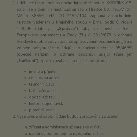
Udělujete tímto souhlas obchodní společnosti ALKODRINK-CB,
s.r.o., se sídlem náměstí Zachariáše z Hradce 53, Telč-Vnitřní
Město, 58856 Telč, ICO 21507104, zapsaná v obchodním
rejstříku vedeném u Krajského soudu v Brně, oddíl C vložka
139205 (dále jen
„Správce“
), aby ve smyslu nařízení
Evropského parlamentu a Rady (EU) č. 2016/679 o ochraně
fyzických osob v souvislosti se zpracováním osobních údajů a o
volném pohybu těchto údajů a o zrušení směrnice 95/46/ES
(obecné nařízení o ochraně osobních údajů) (dále jen
„Nařízení“
), zpracovával/a následující osobní údaje:
jméno a příjmení
emailovou adresu
telefonní číslo
fakturační adresu
dodací adresu
historii objednávek
platební údaje
Výše uvedené osobní údaje budou zpracovány za účelem:
zřízení a administrace uživatelského účtu
nabídnutí pohodlnějšího nákupního zážitku