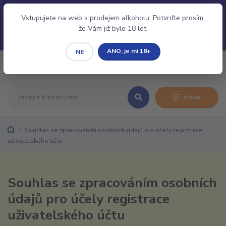
Pro evidenci Vaší Rezervace/Objednávky je nutné se
Přihlásit/Registrovat.
Vstupujete na web s prodejem alkoholu. Potvrďte prosím,
že Vám již bylo 18 let.
ANO, je mi 18+
NE
0
0,00 CZK
Menu
Souhlas se zpracováním osobních údajů pro účely registrace
uživatelského účtu
Souhlas se zpracováním osobních
údajů pro účely registrace
uživatelského účtu