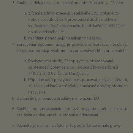
Souhlas udělujete na zpracování po dobu 5 let a to za účelem:
zřízení a administrace uživatelského účtu, pokud tuto
dobu neprodloužíte. K prodloužení dochází aktivním
využíváním uživatelského účtu, čili při každém přihlášení
do uživatelského účtu
nabídnutí pohodlnějšího nákupního zážitku
Zpracování osobních údajů je prováděno Správcem osobních
údajů, osobní údaje však mohou zpracovávat i tito zpracovatelé:
Poskytovatel služby Eshop-rychle, provozované
společností Golemos s.r.o., sídlem Zátkovo nábřeží
448/73, 370 01, České Budějovice
Případně další poskytovatelé zpracovatelských softwarů,
služeb a aplikací, které však v současné době společnost
nevyužívá.
Osobní údaje nebudou předány mimo území EU.
Souhlas se zpracováním lze vzít kdykoliv zpět, a to a to
zasláním dopisu, emailu s žádostí o odstranění.
Vezměte, prosíme, na vědomí, že podle Nařízení máte právo: