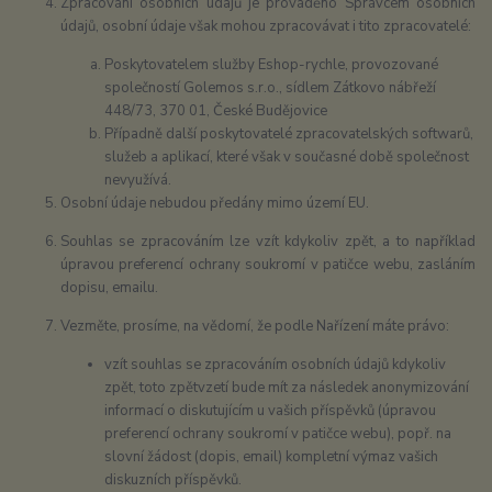
Zpracování osobních údajů je prováděno Správcem osobních
údajů, osobní údaje však mohou zpracovávat i tito zpracovatelé:
Poskytovatelem služby Eshop-rychle, provozované
společností Golemos s.r.o., sídlem Zátkovo nábřeží
448/73, 370 01, České Budějovice
Případně další poskytovatelé zpracovatelských softwarů,
služeb a aplikací, které však v současné době společnost
nevyužívá.
Osobní údaje nebudou předány mimo území EU.
Souhlas se zpracováním lze vzít kdykoliv zpět, a to například
úpravou preferencí ochrany soukromí v patičce webu, zasláním
dopisu, emailu.
Vezměte, prosíme, na vědomí, že podle Nařízení máte právo:
vzít souhlas se zpracováním osobních údajů kdykoliv
zpět, toto zpětvzetí bude mít za následek anonymizování
informací o diskutujícím u vašich příspěvků (úpravou
preferencí ochrany soukromí v patičce webu), popř. na
slovní žádost (dopis, email) kompletní výmaz vašich
diskuzních příspěvků.