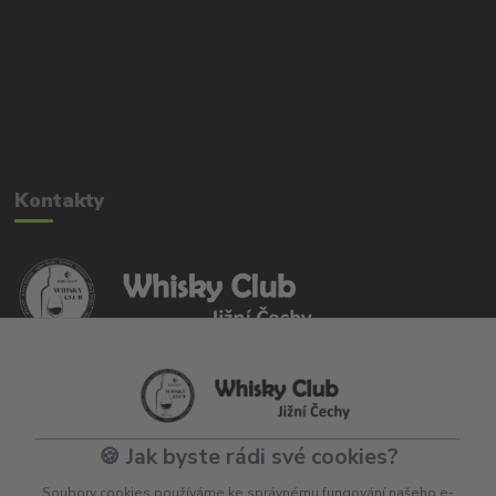
Kontakty
Whisky Club Jižní Čechy
+420 702 020 236
eshop@whiskyclub-jiznicechy.cz
🍪 Jak byste rádi své cookies?
Soubory cookies používáme ke správnému fungování našeho e-