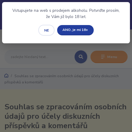
Pro evidenci Vaší Rezervace/Objednávky je nutné se
Přihlásit/Registrovat.
Vstupujete na web s prodejem alkoholu. Potvrďte prosím,
že Vám již bylo 18 let.
ANO, je mi 18+
NE
0
0,00 CZK
Menu
Souhlas se zpracováním osobních údajů pro účely diskuzních
příspěvků a komentářů
Souhlas se zpracováním osobních
údajů pro účely diskuzních
příspěvků a komentářů