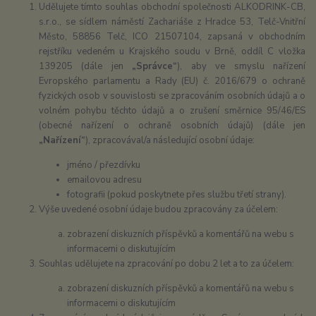
Udělujete tímto souhlas obchodní společnosti ALKODRINK-CB,
s.r.o., se sídlem náměstí Zachariáše z Hradce 53, Telč-Vnitřní
Město, 58856 Telč, ICO 21507104, zapsaná v obchodním
rejstříku vedeném u Krajského soudu v Brně, oddíl C vložka
139205 (dále jen
„Správce“
), aby ve smyslu nařízení
Evropského parlamentu a Rady (EU) č. 2016/679 o ochraně
fyzických osob v souvislosti se zpracováním osobních údajů a o
volném pohybu těchto údajů a o zrušení směrnice 95/46/ES
(obecné nařízení o ochraně osobních údajů) (dále jen
„Nařízení“
), zpracovával/a následující osobní údaje:
jméno / přezdívku
emailovou adresu
fotografii (pokud poskytnete přes službu třetí strany).
Výše uvedené osobní údaje budou zpracovány za účelem:
zobrazení diskuzních příspěvků a komentářů na webu s
informacemi o diskutujícím
Souhlas udělujete na zpracování po dobu 2 let a to za účelem:
zobrazení diskuzních příspěvků a komentářů na webu s
informacemi o diskutujícím