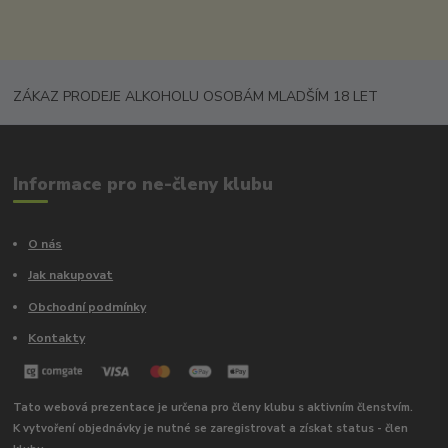
ZÁKAZ PRODEJE ALKOHOLU OSOBÁM MLADŠÍM 18 LET
Informace pro ne-členy klubu
O nás
Jak nakupovat
Obchodní podmínky
Kontakty
Tato webová prezentace je určena pro členy klubu s aktivním členstvím.
K vytvoření objednávky je nutné se zaregistrovat a získat status - člen