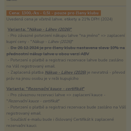
Cena: 1300,-/ks - 0,5l - pouze pro členy klubu
Uvedená cena je včetně lahve, etikety a 21% DPH (2024)
Varianta: "
Nákup - Láhev (2026)
"
- Pro závazné potvrzení nákupu lahve "na jméno" => zaplacení
kupní ceny - "
Nákup - Láhev (2026)
"
-
Do 20.12.2024 je pro členy klubu nastavena sleva 10% na
přednostní nákup lahve u obou verzí ABV
- Potvrzení o platbě a registraci rezervace lahve bude zasláno
na Váš registrovaný email.
- Zaplacená platba
Nákup - Láhev (2026)
je nevratná - převod
práv na jinou osobu je v režii kupujícího
Varianta: "
Rezervační kauce - certifikát
"
- Pro závaznou rezervaci lahve => zaplacení kauce -
"
Rezervační kauce - certifikát
"
- Potvrzení o platbě a registraci rezervace bude zasláno na Váš
registrovaný email.
- Součástí e-mailu bude i číslovaný Certifikát k zaplacené
rezervační kauci.