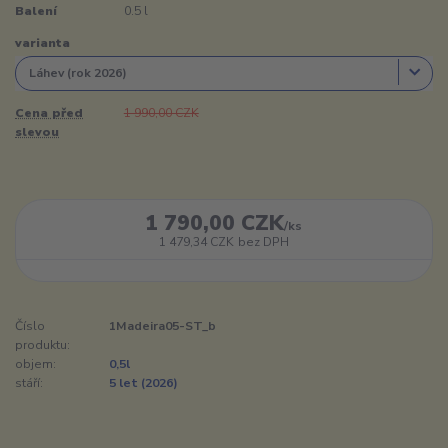
Balení
0.5 l
varianta
Cena před
1 990,00 CZK
slevou
1 790,00 CZK
/
ks
1 479,34 CZK
bez DPH
Číslo
1Madeira05-ST_b
produktu:
objem:
0,5l
stáří:
5 let (2026)