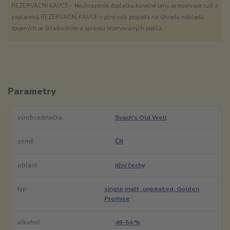
REZERVAČNÍ KAUCE - Neuhrazením doplatku konečné ceny se rezervace ruší a
zaplacená REZERVAČNÍ KAUCE v plné výši propadá na úhradu nákladů
spojených se skladováním a správou rezervovaných podílů.
Parametry
výrobce/značka
Svach's Old Well
země
ČR
oblast
jižní čechy
typ
single malt, unpeated, Golden
Promise
alkohol
49-54 %