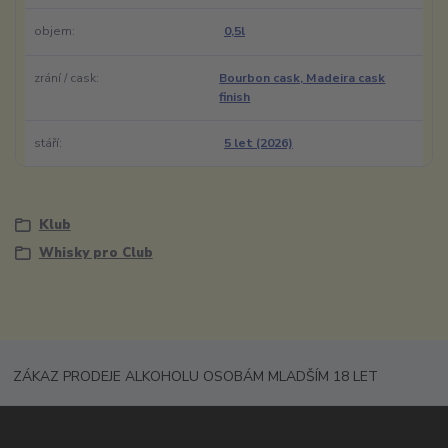
objem
0,5l
zrání / cask
Bourbon cask, Madeira cask
finish
stáří
5 let (2026)
Klub
Whisky pro Club
ZÁKAZ PRODEJE ALKOHOLU OSOBÁM MLADŠÍM 18 LET