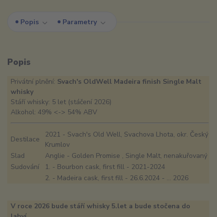
Popis
Parametry
Popis
Privátní plnění:
Svach's OldWell Madeira finish Single Malt
whisky
Stáří whisky: 5 let (stáčení 2026)
Alkohol: 49% <-> 54% ABV
2021 - Svach's Old Well, Svachova Lhota, okr. Český
Destilace
Krumlov
Slad
Anglie - Golden Promise , Single Malt, nenakuřovaný
Sudování
1. - Bourbon cask, first fill - 2021-2024
2. - Madeira cask, first fill - 26.6.2024 - ... 2026
V roce 2026 bude stáří whisky 5.let a bude stočena do
lahví.