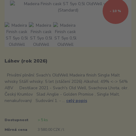
- 10 %
Láhev (rok 2026)
Privátní plnění: Svach's OldWell Madeira finish Single Malt
whisky Stáří whisky: 5 let (stáčení 2026) Alkohol: 49% <-> 54%
ABV Destilace 2021 - Svach's Old Well, Svachova Lhota, okr.
Český Krumlov Slad Anglie - Golden Promise , Single Malt,
nenakuřovaný Sudování 1. - ...
celý popis
Dostupnost
> 5 ks
Měrná cena
3 580,00 CZK / l