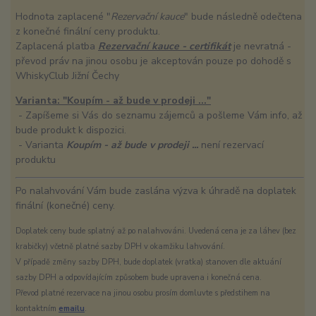
Hodnota zaplacené "
Rezervační kauce
" bude následně odečtena
z konečné finální ceny produktu.
Zaplacená platba
Rezervační kauce - certifikát
je nevratná -
převod práv na jinou osobu je akceptován pouze po dohodě s
WhiskyClub Jižní Čechy
Varianta: "Koupím - až bude v prodeji ..."
- Zapíšeme si Vás do seznamu zájemců a pošleme Vám info, až
bude produkt k dispozici.
- Varianta
Koupím - až bude v prodeji ...
není rezervací
produktu
Po nalahvování Vám bude zaslána výzva k úhradě na doplatek
finální (konečné) ceny.
Doplatek ceny bude splatný až po nalahvováni. Uvedená cena je za láhev (bez
krabičky) včetně platné sazby DPH v okamžiku lahvování.
V případě změny sazby DPH, bude doplatek (vratka) stanoven dle aktuání
sazby DPH a odpovídajícím způsobem bude upravena i konečná cena.
Převod platné rezervace na jinou osobu prosím domluvte s předstihem na
kontaktním
emailu
.