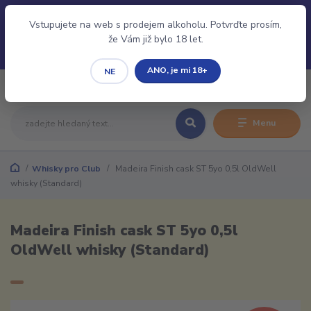
Pro evidenci Vaší Rezervace/Objednávky je nutné se
Přihlásit/Registrovat.
Vstupujete na web s prodejem alkoholu. Potvrďte prosím,
že Vám již bylo 18 let.
ANO, je mi 18+
NE
0
0,00 CZK
Menu
Whisky pro Club
Madeira Finish cask ST 5yo 0,5l OldWell
whisky (Standard)
Madeira Finish cask ST 5yo 0,5l
OldWell whisky (Standard)