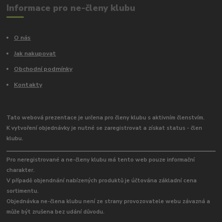
Informace pro ne-členy klubu
O nás
Jak nakupovat
Obchodní podmínky
Kontakty
Tato webová prezentace je určena pro členy klubu s aktivním členstvím.
K vytvoření objednávky je nutné se zaregistrovat a získat status - člen
klubu.
Pro neregistrované a ne-členy klubu má tento web pouze informační
charakter.
V případě objendnání nabízených produktů je účtována základní cena
sortimentu.
Objednávka ne-člena klubu není ze strany provozovatele webu závazná a
může být zrušena bez udání důvodu.